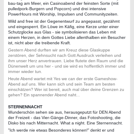
bau-tag am Meer, ein Casinoabend der feinsten Sorte (mit
pulledpork-Burgern und Popcorn) und drei intensive
PowerHours mit Worship, Impulsen und Communityzeiten.
Wild and free ist der
Gegenentwurf zu angepasst, gezähmt
und eingesperrt. Ein Löwe im Käfig, eine Kerze unter einer
Schutzglocke aus Glas - sie symbolisieren das Leben mit
einem Herzen, in dem Gottes Liebe allenthalben ein Besucher
ist, nicht aber die treibende Kraft.
Gestern Abend durften wir am Kreuz diese Glaskuppe
zerstören, der Sehnsucht nach Gott Ausdruck verleihen und
ihm unser Herz anvertrauen. Liebe flutete den Raum und die
Dünenwelt um uns her - und sie wird es hoffentlich immer und
immer wieder tun.
Heute Abend wartet mit Yes we can der erste Gameshow-
Abend auf uns. Wer kann sich und sein Team am besten
einschätzen? Wer ist bereit, auch mal über deine Grenzen zu
gehen? Ein spannender Abend naht...
STERNENNACHT
Wunderschön sehen sie aus, herausgeputzt für DEN Abend
der Freizeit - das Vier-Gänge-Dinner, das Fotoshooting, die
Disko bis nach Mitternacht. What a night. Eine Sternennacht.
"Ich werde nie etwas Besonderes können!" denkt er und