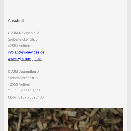
Anschrift
CVJM-Neviges e.V.
Siebeneicker Str. 5
42553 Velbert
info[at]cvjm-neviges.de
www.cvjm-neviges.de
CVJM Jugendbüro
Siebeneicker Str. 5
42553 Velbert
Telefon: 02053 7886
Mobil: 0157 78093485