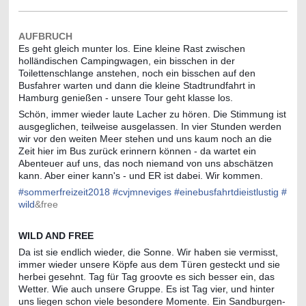
AUFBRUCH
Es geht gleich munter los. Eine kleine Rast zwischen
holländischen Campingwagen, ein bisschen in der
Toilettenschlange anstehen, noch ein bisschen auf den
Busfahrer warten und dann die kleine Stadtrundfahrt in
Hamburg genießen - unsere Tour geht klasse los.
Schön, immer wieder laute Lacher zu hören. Die Stimmung ist
ausgeglichen, teilweise ausgelassen. In vier Stunden werden
wir vor den weiten Meer stehen und uns kaum noch an die
Zeit hier im Bus zurück erinnern k
önnen - da wartet ein
Abenteuer auf uns, das noch niemand von uns abschätzen
kann. Aber einer kann's - und ER ist dabei. Wir kommen.
#
sommerfreizeit2018
#
cvjmneviges
#
einebusfahrtdieistlustig
#
wild
&free
WILD AND FREE
Da ist sie endlich wieder, die Sonne. Wir haben sie vermisst,
immer wieder unsere Köpfe aus dem Türen gesteckt und sie
herbei gesehnt. Tag für Tag groovte es sich besser ein, das
Wetter. Wie auch unsere Gruppe. Es ist Tag vier, und hinter
uns liegen schon viele besondere Momente. Ein Sandburgen-