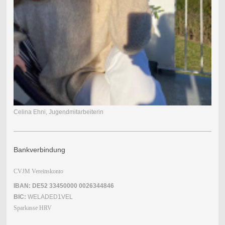
Celina Ehni, Jugendmitarbeiterin
Bankverbindung
CVJM Vereinskonto
IBAN: DE52 33450000 0026344846
BIC:
WELADED1VEL
Sparkasse HRV