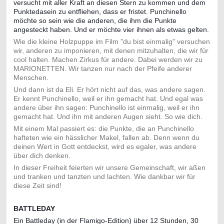
versucht mit aller Kraft an diesen Stern zu kommen und dem
Punktedasein zu entfliehen, dass er fristet. Punchinello
möchte so sein wie die anderen, die ihm die Punkte
angesteckt haben. Und er möchte vier ihnen als etwas gelten.
Wie die kleine Holzpuppe im Film "du bist einmalig" versuchen
wir, anderen zu imponieren, mit denen mitzuhalten, die wir für
cool halten. Machen Zirkus für andere. Dabei werden wir zu
MARIONETTEN. Wir tanzen nur nach der Pfeife anderer
Menschen.
Und dann ist da Eli. Er hört nicht auf das, was andere sagen.
Er kennt Punchinello, weil er ihn gemacht hat. Und egal was
andere über ihn sagen: Punchinello ist einmalig, weil er ihn
gemacht hat. Und ihn mit anderen Augen sieht. So wie dich.
Mit einem Mal passiert es: die Punkte, die an Punchinello
hafteten wie ein hässlicher Makel, fallen ab. Denn wenn du
deinen Wert in Gott entdeckst, wird es egaler, was andere
über dich denken.
In dieser Freiheit feierten wir unsere Gemeinschaft, wir aßen
und tranken und tanzten und lachten. Wie dankbar wir für
diese Zeit sind!
BATTLEDAY
Ein Battleday (in der Flamigo-Edition) über 12 Stunden, 30