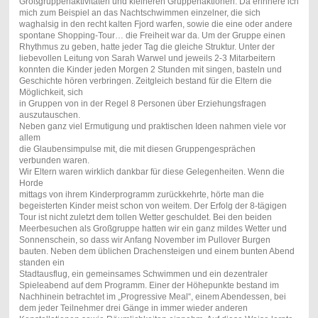
Großgruppenaktivitäten und kleineren Gruppenaktionen. Da erinnere ich
mich zum Beispiel an das Nachtschwimmen einzelner, die sich
waghalsig in den recht kalten Fjord warfen, sowie die eine oder andere
spontane Shopping-Tour… die Freiheit war da. Um der Gruppe einen
Rhythmus zu geben, hatte jeder Tag die gleiche Struktur. Unter der
liebevollen Leitung von Sarah Warwel und jeweils 2-3 Mitarbeitern
konnten die Kinder jeden Morgen 2 Stunden mit singen, basteln und
Geschichte hören verbringen. Zeitgleich bestand für die Eltern die
Möglichkeit, sich
in Gruppen von in der Regel 8 Personen über Erziehungsfragen
auszutauschen.
Neben ganz viel Ermutigung und praktischen Ideen nahmen viele vor
allem
die Glaubensimpulse mit, die mit diesen Gruppengesprächen
verbunden waren.
Wir Eltern waren wirklich dankbar für diese Gelegenheiten. Wenn die
Horde
mittags von ihrem Kinderprogramm zurückkehrte, hörte man die
begeisterten Kinder meist schon von weitem. Der Erfolg der 8-tägigen
Tour ist nicht zuletzt dem tollen Wetter geschuldet. Bei den beiden
Meerbesuchen als Großgruppe hatten wir ein ganz mildes Wetter und
Sonnenschein, so dass wir Anfang November im Pullover Burgen
bauten. Neben dem üblichen Drachensteigen und einem bunten Abend
standen ein
Stadtausflug, ein gemeinsames Schwimmen und ein dezentraler
Spieleabend auf dem Programm. Einer der Höhepunkte bestand im
Nachhinein betrachtet im „Progressive Meal“, einem Abendessen, bei
dem jeder Teilnehmer drei Gänge in immer wieder anderen