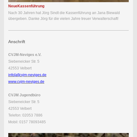
Neue
Kassenführung
Nach 30 Jahren hat Jörg Sindt die Kassenführung an Jana Biewald
übergeben. Danke Jörg für die vielen Jahre treuer Verwalterschaft!
Anschrift
CVJM-Neviges e.V.
Siebeneicker Str. 5
42553 Velbert
info[at]cvjm-neviges.de
www.cvjm-neviges.de
CVJM Jugendbüro
Siebeneicker Str. 5
42553 Velbert
Telefon: 02053 7886
Mobil: 0157 78093485