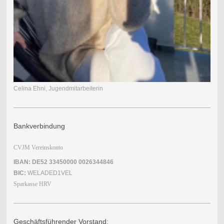
Celina Ehni, Jugendmitarbeiterin
Bankverbindung
CVJM Vereinskonto
IBAN: DE52 33450000 0026344846
BIC:
WELADED1VEL
Sparkasse HRV
Geschäftsführender Vorstand: