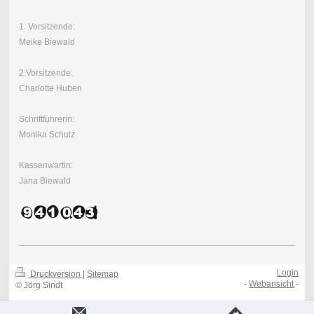
1. Vorsitzende:
Meike Biewald
2.Vorsitzende:
Charlotte Huben
Schriftführerin:
Monika Schulz
Kassenwartin:
Jana Biewald
Login
Druckversion
|
Sitemap
-
Webansicht
-
© Jörg Sindt
Erstellt mit
IONOS MyWebsite Privat
.