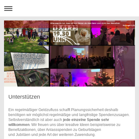
Alles was ihr tut, dass tut von Herzen als dem Herrn und nicht den Menschen.
Kolosser 3,23
Unterstützen
Ein regelmäßiger Geldzufluss schafft Planungssicherheit deshalb
benötigen wir möglichst regelmäßige und langfristige Spendenzusagen.
Selbstverständlich ist aber auch
jede einzelne Spende sehr
willkommen
. Wir freuen uns über kreative Ideen beispielsweise zu
Benefizaktionen, über Anlassspenden zu Geburtstagen
und Jubiläen und jede Art der weiteren Zuwendung.