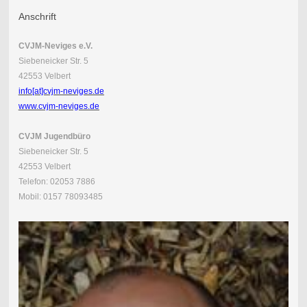
Anschrift
CVJM-Neviges e.V.
Siebeneicker Str. 5
42553 Velbert
info[at]cvjm-neviges.de
www.cvjm-neviges.de
CVJM Jugendbüro
Siebeneicker Str. 5
42553 Velbert
Telefon: 02053 7886
Mobil: 0157 78093485